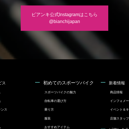
ビアンキ公式Instagramはこちら
@bianchijapan
初めてのスポーツバイク
ビス
新着情報
ス
スポーツバイクの魅力
商品情報
れ
自転車の選び方
インフォメー
ナンス
乗り方
イベント＆キ
服装
店舗スタッフ
ム
おすすめアイテム