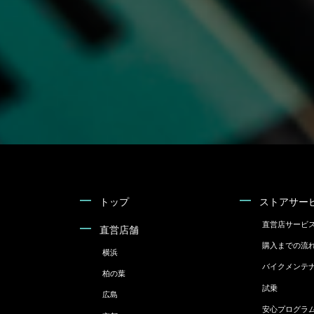
トップ
ストアサー
直営店サービ
直営店舗
購入までの流
横浜
バイクメンテ
柏の葉
試乗
広島
安心プログラ