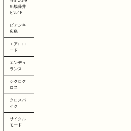
寺町2-2-9
船場藤井
ビル1F
ビアンキ
広島
エアロロ
ード
エンデュ
ランス
シクロク
ロス
クロスバ
イク
サイクル
モード