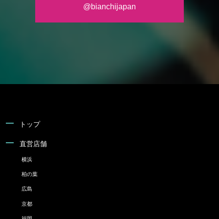
@bianchijapan
トップ
直営店舗
横浜
柏の葉
広島
京都
福岡