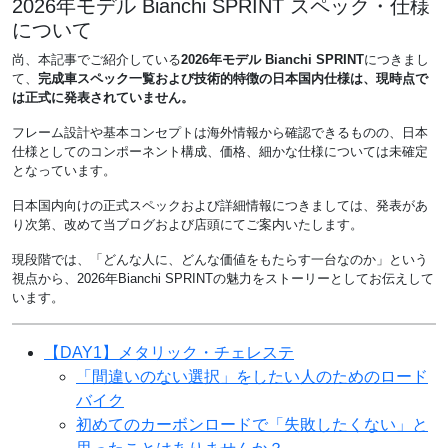
2026年モデル Bianchi SPRINT スペック・仕様
について
尚、本記事でご紹介している
2026年モデル Bianchi SPRINT
につきまし
て、
完成車スペック一覧および技術的特徴の日本国内仕様は、現時点で
は正式に発表されていません。
フレーム設計や基本コンセプトは海外情報から確認できるものの、日本
仕様としてのコンポーネント構成、価格、細かな仕様については未確定
となっています。
日本国内向けの正式スペックおよび詳細情報につきましては、発表があ
り次第、改めて当ブログおよび店頭にてご案内いたします。
現段階では、「どんな人に、どんな価値をもたらす一台なのか」という
視点から、2026年Bianchi SPRINTの魅力をストーリーとしてお伝えして
います。
【DAY1】メタリック・チェレステ
「間違いのない選択」をしたい人のためのロード
バイク
初めてのカーボンロードで「失敗したくない」と