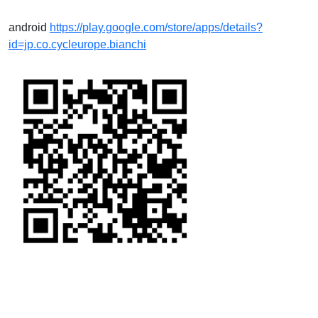
android
https://play.google.com/store/apps/details?
id=jp.co.cycleurope.bianchi