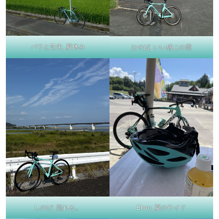
バラと芝生_夏休み
おそば_いい感じの雲
しのぴ_流れる。
Elmo_夏のライド