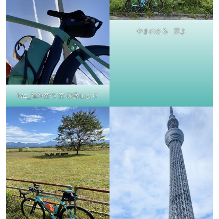
やまのさる_ 雲よ
kaz_陸海空の 空 弥彦山より