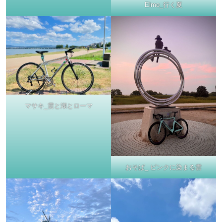
Elmo_行く夏
マサキ_雲と湖とローマ
おそば_ ピンクに染まる雲