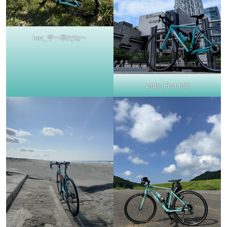
kaz_平〜和だね〜
Latte_First ride