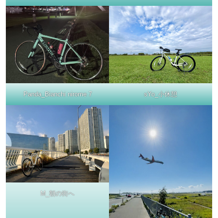
Panda_Bianchi nirome 7
sYo_小休憩
M_朝の街へ