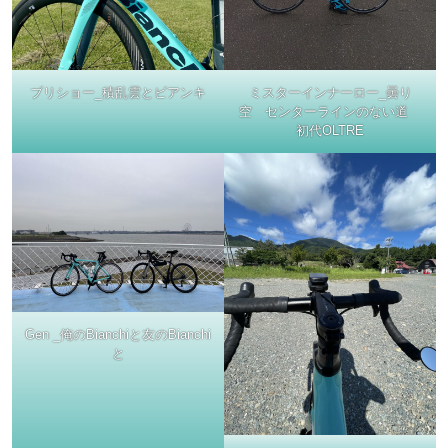
ミスターインナーロー_曇り
ブリショー_積乱雲とビアンキ
空 センターラインのない道
初代OLTRE
Gen _俺のBianchiと友のBianchi
と