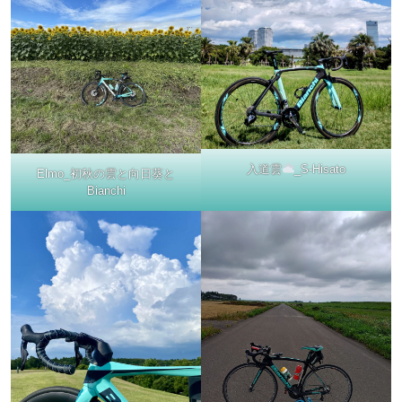
入道雲
_S-Hisato
Elmo_初秋の雲と向日葵と
Bianchi