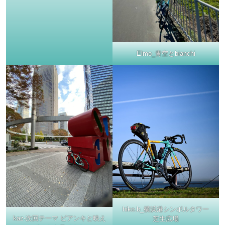
Elmo_青空とbianchi
hiko.b_横浜港シンボルタワー
kaz-次回テーマ ビアンキと映え
芝生広場