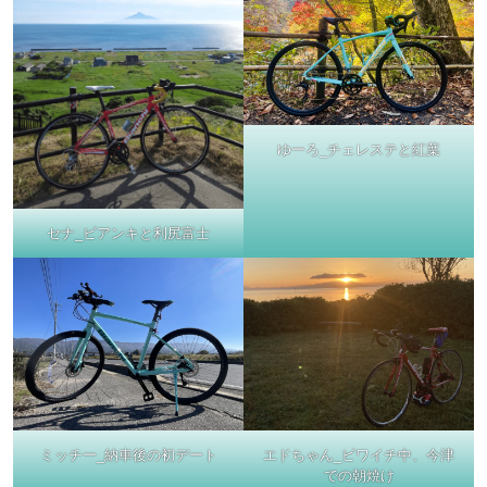
ゆーろ_チェレステと紅葉
セナ_ビアンキと利尻富士
ミッチー_納車後の初デート
エドちゃん_ビワイチ中、今津
での朝焼け