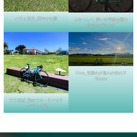
バラと芝生_爽やかな雲
ふなっしー_青い水平線を駆け
抜けるビアンキ
Elmo_初夏の夕暮れの空の下
Bianch
ててぱぱ_初めてロ－ドバイク
～ビアンキ君