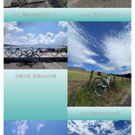
kaz_鳥海山海抜スタート
ろ〜ま_夏とチェレステ
小春日和_真夏の山中湖
Elmo_秋の空とBianchi